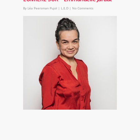
By
Léa Peersman Pujol
|
L.E.D
|
No Comments