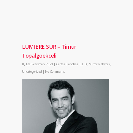
LUMIERE SUR – Timur
Topalgoekceli
By
Léa Peersman Pujol
|
Cartes Blanches
,
L.E.D
,
Mirror Network
,
Uncategorized
|
No Comments