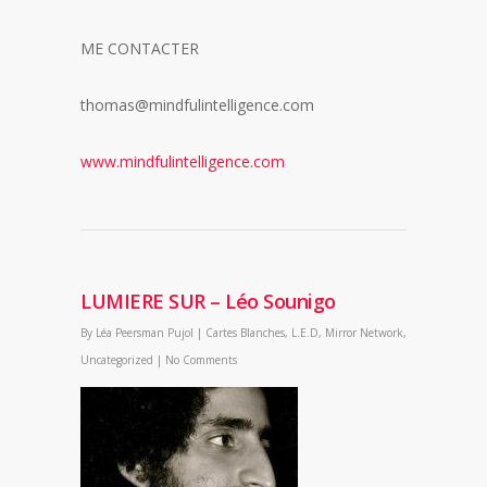
ME CONTACTER
thomas@mindfulintelligence.com
www.mindfulintelligence.com
LUMIERE SUR – Léo Sounigo
By
Léa Peersman Pujol
|
Cartes Blanches
,
L.E.D
,
Mirror Network
,
Uncategorized
|
No Comments