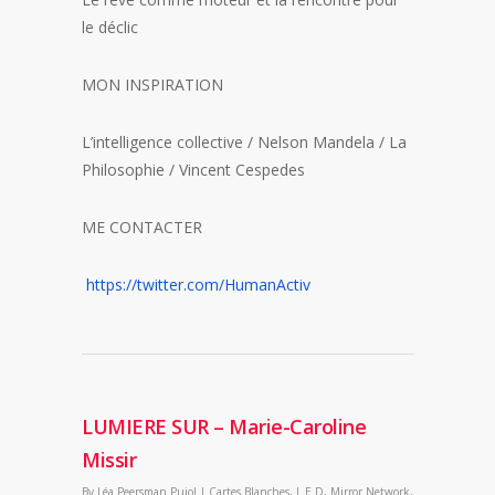
le déclic
MON INSPIRATION
L’intelligence collective / Nelson Mandela / La
Philosophie / Vincent Cespedes
ME CONTACTER
https://twitter.com/
HumanActiv
LUMIERE SUR – Marie-Caroline
Missir
By
Léa Peersman Pujol
|
Cartes Blanches
,
L.E.D
,
Mirror Network
,