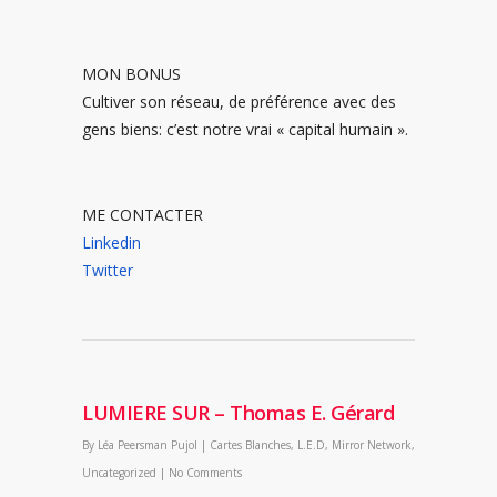
MON BONUS
Cultiver son réseau, de préférence avec des
gens biens: c’est notre vrai « capital humain ».
ME CONTACTER
Linkedin
Twitter
LUMIERE SUR – Thomas E. Gérard
By
Léa Peersman Pujol
|
Cartes Blanches
,
L.E.D
,
Mirror Network
,
Uncategorized
|
No Comments